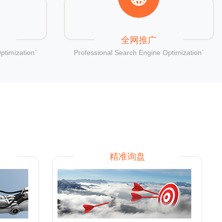
全网推广
ptimization`
Professional Search Engine Optimization`
精准询盘