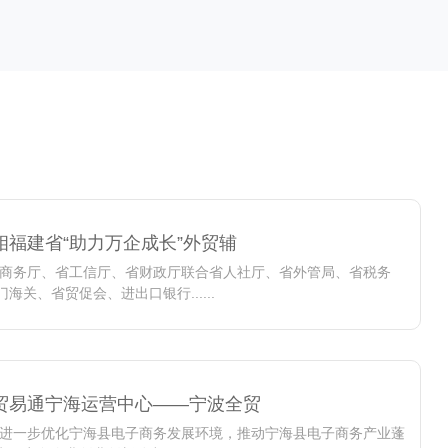
相福建省“助力万企成长”外贸辅
建省商务厅、省工信厅、省财政厅联合省人社厅、省外管局、省税务
海关、省贸促会、进出口银行......
贸易通宁海运营中心——宁波全贸
，为进一步优化宁海县电子商务发展环境，推动宁海县电子商务产业蓬