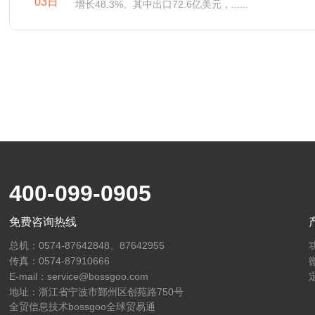
03日
增长48.3%。其中出口72.6亿美元，......
400-099-0905
免费咨询热线
总机：0574-87642848、87642955
传真：0574-87910666
E-mail：service@bossgoo.com
地址：浙江省宁波市鄞州区创苑路750号
全贸信息技术bossgoo全球贸易通